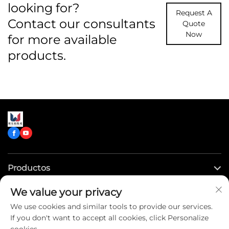
looking for?
Request A
Contact our consultants
Quote
Now
for more available
products.
Productos
We value your privacy
Enlaces rápidos
We use cookies and similar tools to provide our services.
If you don't want to accept all cookies, click Personalize
Contáctenos