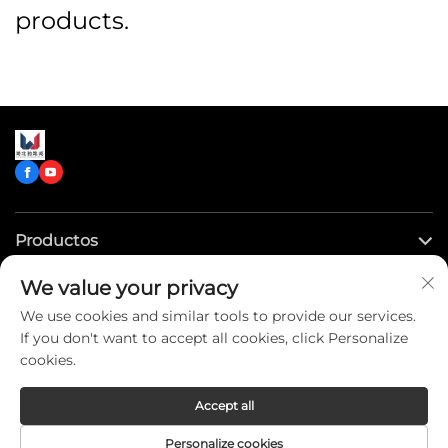
products.
Productos
We value your privacy
Enlaces rápidos
We use cookies and similar tools to provide our services.
If you don't want to accept all cookies, click Personalize
Contáctenos
cookies.
Accept all
Copyright © CLW Special Truck Sales Co.,Ltd. All Rights
Personalize cookies