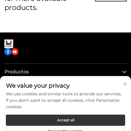
products.
Productos
We value your privacy
Enlaces rápidos
We use cookies and similar tools to provide our services.
If you don't want to accept all cookies, click Personalize
Contáctenos
cookies.
Accept all
Copyright © CLW Special Truck Sales Co.,Ltd. All Rights