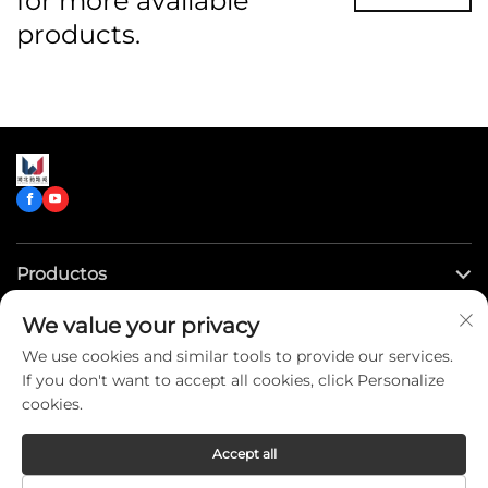
for more available
products.
Productos
We value your privacy
Enlaces rápidos
We use cookies and similar tools to provide our services.
If you don't want to accept all cookies, click Personalize
Contáctenos
cookies.
Accept all
Copyright © CLW Special Truck Sales Co.,Ltd. All Rights