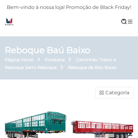
!
Bem-vindo à nossa loja! Promoção de Black Friday!
Reboque Baú Baixo
Página Inicial
Produtos
Caminhão Trator e
Reboque Semi-Reboque
Reboque de Baú Baixo
Categoria