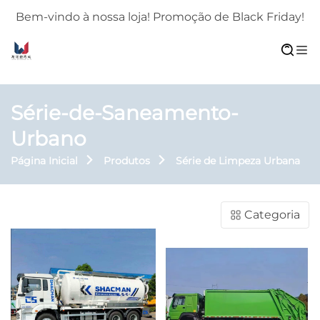
!
Bem-vindo à nossa loja! Promoção de Black Friday!
Série-de-Saneamento-
Urbano
Página Inicial
Produtos
Série de Limpeza Urbana
Categoria