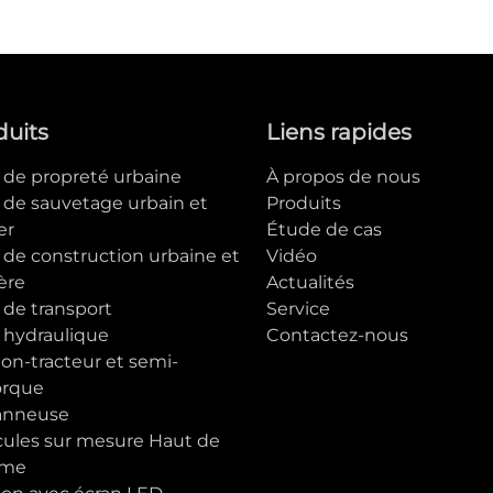
duits
Liens rapides
e de propreté urbaine
À propos de nous
e de sauvetage urbain et
Produits
er
Étude de cas
 de construction urbaine et
Vidéo
ère
Actualités
 de transport
Service
e hydraulique
Contactez-nous
on-tracteur et semi-
rque
anneuse
cules sur mesure Haut de
me