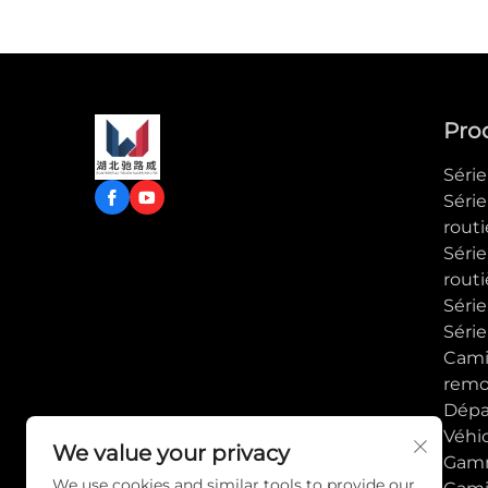
Pro
Séri
Séri
routi
Série
routi
Série
Séri
Cami
remo
Dép
Véhi
We value your privacy
Gam
We use cookies and similar tools to provide our