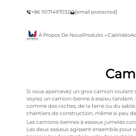
e du Black
Bienvenue dans notre magasin ! Vente du B
+86 15171497032
[email protected]
Friday !
À Propos De Nous
Produits
Cas
Vidéo
Ac
Cami
Si vous apercevez un gros camion roulant su
voyiez un camion-benne à essieu tandem. 
comme des roches, de la terre ou du sable.
chantiers de construction, même si peu de
Les camions-bennes à essieux jumelés conse
Les deux essieux agissent ensemble pour r