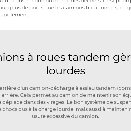
aux de construction ou même des déchets. C'est pour
up plus de poids que les camions traditionnels, ce q
s rapidement.
ons à roues tandem gèren
lourdes
l'arrière d'un camion-décharge à essieu tandem (comme
arrière. Cela permet au camion de maintenir son équilib
 se déplace dans des virages. Le bon système de susp
 chocs dus à la charge lourde, mais aussi à maintenir
usure excessive du camion.