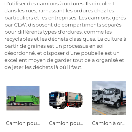
d'utiliser des camions à ordures. Ils circulent
dans les rues, ramassant les ordures chez les
particuliers et les entreprises. Les camions, gérés
par CLW, disposent de compartiments séparés
pour différents types d'ordures, comme les
recyclables et les déchets classiques. La culture à
partir de graines est un processus en soi
désordonné, et disposer d'une poubelle est un
excellent moyen de garder tout cela organisé et
de jeter les déchets là où il faut.
Camion poubelle compacteur HOWO 6*4 20cbm avec système hydraulique PLC, chargement arrière, véhicule de gestion des déchets
Camion poubelle Dongfeng 4x2 d'hygiène 10m³-12m³ au diesel, camion de collecte d'ordures compressées pour transfert
Camion à ordures compact SHACMAN 6 CBM