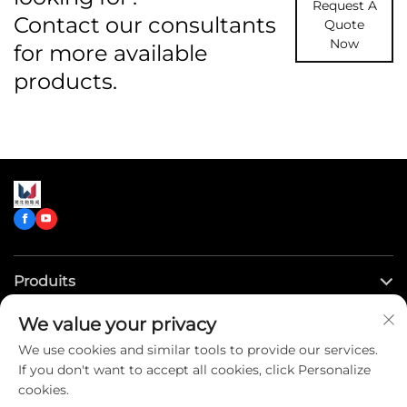
Request A
Contact our consultants
Quote
Now
for more available
products.
Produits
We value your privacy
Liens rapides
We use cookies and similar tools to provide our services.
If you don't want to accept all cookies, click Personalize
Contactez-nous
cookies.