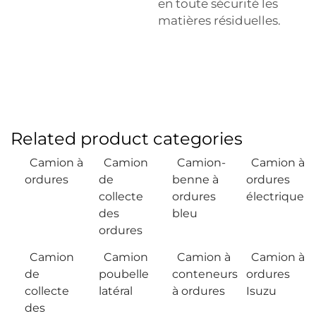
en toute sécurité les
matières résiduelles.
Related product categories
Camion à
Camion
Camion-
Camion à
ordures
de
benne à
ordures
collecte
ordures
électrique
des
bleu
ordures
Camion
Camion
Camion à
Camion à
de
poubelle
conteneurs
ordures
collecte
latéral
à ordures
Isuzu
des