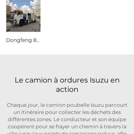
Dongfeng 8x4 340ch Camion-citerne à 12 Roues 25000 Litres Capacité Nouveau Véhicule de Ravitaillement Manuel Avion 4x2 4x4 6x6
Le camion à ordures Isuzu en
action
Chaque jour, le camion poubelle Isuzu parcourt
un itinéraire pour collecter les déchets des
différentes zones. Le conducteur et son équipe
coopèrent pour se frayer un chemin à travers la
ville jusqu'aux points de ramassage prévus, afin