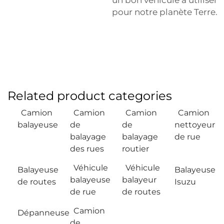
pour notre planète Terre.
Related product categories
Camion
Camion
Camion
Camion
balayeuse
de
de
nettoyeur
balayage
balayage
de rue
des rues
routier
Véhicule
Véhicule
Balayeuse
Balayeuse
balayeuse
balayeur
de routes
Isuzu
de rue
de routes
Camion
Dépanneuse
de