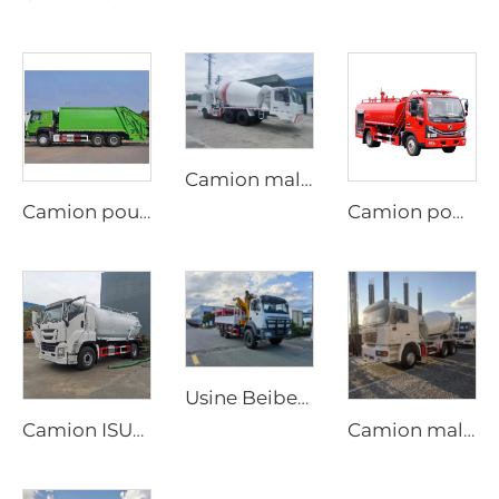
Camion malaxeur de ciment mobile au diesel personnalisé, conduite bidirectionnelle, options manuelle ou automatique dédiées à la production de tunnels
Camion poubelle compacteur HOWO 6*4 20cbm avec système hydraulique PLC, chargement arrière, véhicule de gestion des déchets
Camion pompe Dongfeng 4x2 Dorica diesel neuf, aérien pompeur, réservoir d'eau de 4000L, machine d'arrosage, système d'incendie
Usine Beiben Fourniture de transport spécial Tout-terrain 4X4 6x6 Camion-grue à flèche rigide pliante
Camion ISUZU GIGA 4x2 diesel neuf, transmission manuelle, pompe à vide aspiratrice d'eaux usées, 12000 litres, camion de vidange de fosse septique
Camion malaxeur mobile Shacman neuf, tambour malaxeur de 8m3 à 10m3, prix du camion malaxeur pour béton