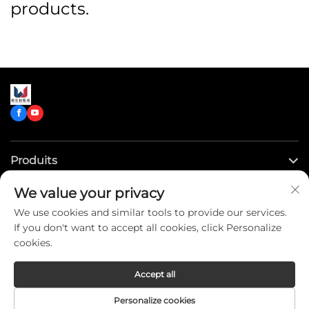
products.
Produits
We value your privacy
Liens rapides
We use cookies and similar tools to provide our services.
If you don't want to accept all cookies, click Personalize
Contactez-nous
cookies.
Accept all
Copyright © CLW Special Truck Sales Co.,Ltd. All Rights
Personalize cookies
Reserved -
Privacy Policy