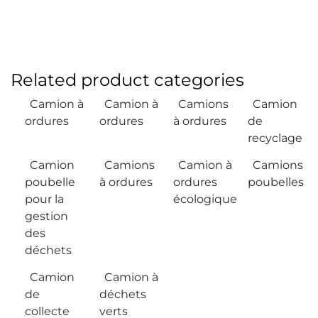
Related product categories
Camion à
Camion à
Camions
Camion
ordures
ordures
à ordures
de
recyclage
Camion
Camions
Camion à
Camions
poubelle
à ordures
ordures
poubelles
pour la
écologique
gestion
des
déchets
Camion
Camion à
de
déchets
collecte
verts