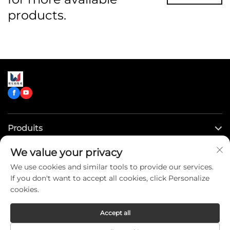
products.
Produits
We value your privacy
Liens rapides
We use cookies and similar tools to provide our services.
If you don't want to accept all cookies, click Personalize
Contactez-nous
cookies.
Accept all
Copyright © CLW Special Truck Sales Co.,Ltd. All Rights