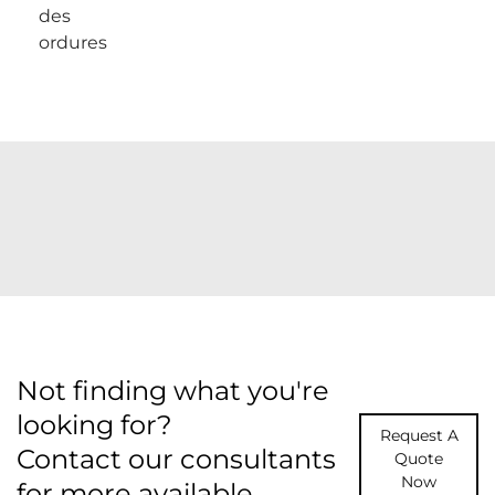
des
ordures
Not finding what you're
looking for?
Request A
Contact our consultants
Quote
Now
for more available