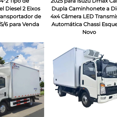
4*2 Tipo de
2025 para Isuzu Dmax Ca
l Diesel 2 Eixos
Dupla Caminhonete a Di
ansportador de
4x4 Câmera LED Transmi
/5/6 para Venda
Automática Chassi Esqu
Novo