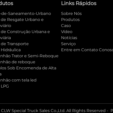
dutos
Links Rápidos
e-de-Saneamento-Urbano
Sobre Nós
e de Resgate Urbano e
Produtos
viário
Caso
e de Construção Urbana e
Vídeo
viária
Notícias
 de Transporte
Serviço
 Hidráulica
Entre em Contato Conos
nhão Trator e Semi-Reboque
nhão de reboque
ulos Sob Encomenda de Alta
a
nhão com tela led
e LPG
CLW Special Truck Sales Co.,Ltd. All Rights Reserved -
P