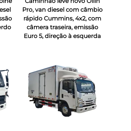
bine
Caminhão leve novo Ollin
esel
Pro, van diesel com câmbio
ssão
rápido Cummins, 4x2, com
erdo
câmera traseira, emissão
Euro 5, direção à esquerda