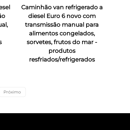
esel
Caminhão van refrigerado a
ão
diesel Euro 6 novo com
al,
transmissão manual para
alimentos congelados,
s
sorvetes, frutos do mar -
produtos
resfriados/refrigerados
Próximo