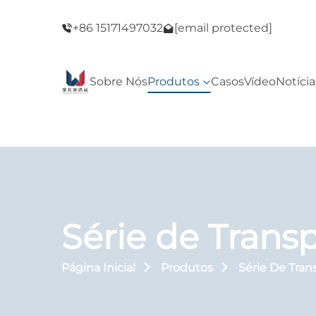
de Black
Bem-vindo à nossa loja! Promoção de Blac
+86 15171497032
[email protected]
Friday!
Sobre Nós
Produtos
Casos
Vídeo
Notícia
Série de Trans
Página Inicial
Produtos
Série De Tran