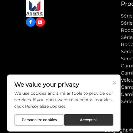
Pro
Séri
Séri
Rodo
Séri
Rodo
Série
Série
Cami
Cami
Veíc
We value your privacy
Gam
We use cookies and similar tools to provide our
Cami
services. If you don't want to accept all cookies,
Séri
click Personalize cookies.
Personalize cookies
Accept all
Copyright © 