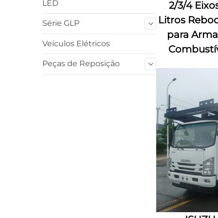
LED
2/3/4 Eix
Litros Rebo
Série GLP
para Arm
Veículos Elétricos
Combustív
Peças de Reposição