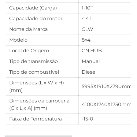
Capacidade (Carga)
1-10T
Capacidade do motor
< 4 l
Nome da Marca
CLW
Modelo
8x4
Local de Origem
CN;HUB
Tipo de transmissão
Manual
Tipo de combustível
Diesel
Dimensões (L x W x H)
5995X1910X2790mm
(mm)
Dimensões da carroceria
4100X1740X1750mm
(C x L x A) (mm)
Faixa de Temperatura
-15-0