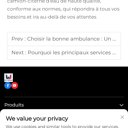
camion-citerne d'eau de haute qualité,
conforme aux normes, qui répondra à tous vos
besoins et ira au-delà de vos attentes
Prev :
Choisir la bonne ambulance : Un guide complet sur les options essentielles de personnalisation
Next :
Pourquoi les principaux services de pompiers choisissent nos véhicules de camion-pompe sur mesure
Produits
We value your privacy
Liens rapides
We use cookies and similar tools to provide our services.