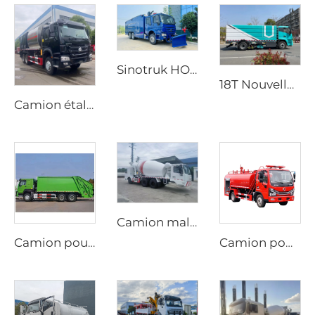
Sinotruk HOWO 6X4 Nouveau Bon Marché Véhicule de Lutte contre les Incendies à Mousse Haute Pression Haute Qualité
18T Nouvelle Énergie Haute Performance Balayeuse Électrique Durable Camion Balayeuse Électrique pour Lavage et Balayage
Camion étaleur de gravier synchronisé HOWO neuf, transmission manuelle, moteur diesel, prix du fabricant
Camion malaxeur de ciment mobile au diesel personnalisé, conduite bidirectionnelle, options manuelle ou automatique dédiées à la production de tunnels
Camion poubelle compacteur HOWO 6*4 20cbm avec système hydraulique PLC, chargement arrière, véhicule de gestion des déchets
Camion pompe Dongfeng 4x2 Dorica diesel neuf, aérien pompeur, réservoir d'eau de 4000L, machine d'arrosage, système d'incendie