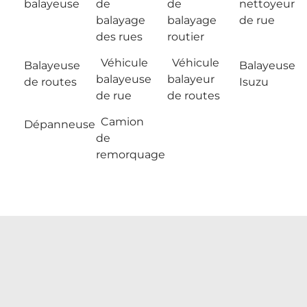
balayeuse
de
de
nettoyeur
balayage
balayage
de rue
des rues
routier
Véhicule
Véhicule
Balayeuse
Balayeuse
balayeuse
balayeur
de routes
Isuzu
de rue
de routes
Camion
Dépanneuse
de
remorquage