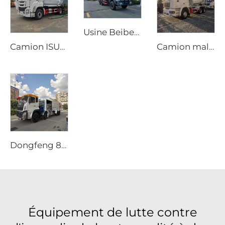
Usine Beiben Fourniture de transport spécial Tout-terrain 4X4 6x6 Camion-grue à flèche rigide pliante
Camion ISUZU GIGA 4x2 diesel neuf, transmission manuelle, pompe à vide aspiratrice d'eaux usées, 12000 litres, camion de vidange de fosse septique
Camion malaxeur mobile Shacman neuf, tambour malaxeur de 8m3 à 10m3, prix du camion malaxeur pour béton
Dongfeng 8x4 340ch Camion-citerne à 12 Roues 25000 Litres Capacité Nouveau Véhicule de Ravitaillement Manuel Avion 4x2 4x4 6x6
Équipement de lutte contre