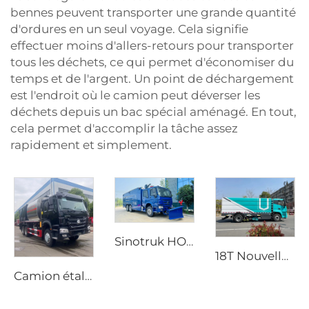
bennes peuvent transporter une grande quantité
d'ordures en un seul voyage. Cela signifie
effectuer moins d'allers-retours pour transporter
tous les déchets, ce qui permet d'économiser du
temps et de l'argent. Un point de déchargement
est l'endroit où le camion peut déverser les
déchets depuis un bac spécial aménagé. En tout,
cela permet d'accomplir la tâche assez
rapidement et simplement.
Sinotruk HOWO 6X4 Nouveau Bon Marché Véhicule de Lutte contre les Incendies à Mousse Haute Pression Haute Qualité
18T Nouvelle Énergie Haute Performance Balayeuse Électrique Durable Camion Balayeuse Électrique pour Lavage et Balayage
Camion étaleur de gravier synchronisé HOWO neuf, transmission manuelle, moteur diesel, prix du fabricant