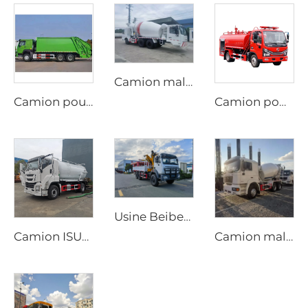
Camion malaxeur de ciment mobile au diesel personnalisé, conduite bidirectionnelle, options manuelle ou automatique dédiées à la production de tunnels
Camion poubelle compacteur HOWO 6*4 20cbm avec système hydraulique PLC, chargement arrière, véhicule de gestion des déchets
Camion pompe Dongfeng 4x2 Dorica diesel neuf, aérien pompeur, réservoir d'eau de 4000L, machine d'arrosage, système d'incendie
Usine Beiben Fourniture de transport spécial Tout-terrain 4X4 6x6 Camion-grue à flèche rigide pliante
Camion ISUZU GIGA 4x2 diesel neuf, transmission manuelle, pompe à vide aspiratrice d'eaux usées, 12000 litres, camion de vidange de fosse septique
Camion malaxeur mobile Shacman neuf, tambour malaxeur de 8m3 à 10m3, prix du camion malaxeur pour béton