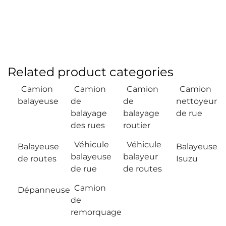
Related product categories
Camion
Camion
Camion
Camion
balayeuse
de
de
nettoyeur
balayage
balayage
de rue
des rues
routier
Véhicule
Véhicule
Balayeuse
Balayeuse
balayeuse
balayeur
de routes
Isuzu
de rue
de routes
Camion
Dépanneuse
de
remorquage