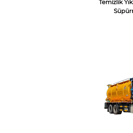
Temizlik Yı
Süpürm