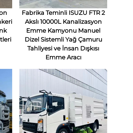
ton
Fabrika Teminli ISUZU FTR 2
keri
Akslı 10000L Kanalizasyon
ank
Emme Kamyonu Manuel
leri
Dizel Sistemli Yağ Çamuru
Tahliyesi ve İnsan Dışkısı
Emme Aracı