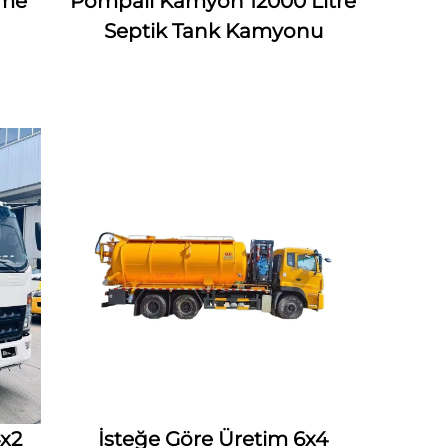
eme
Pompalı Kamyon 12000 Litre
Septik Tank Kamyonu
4x2
İsteğe Göre Üretim 6x4