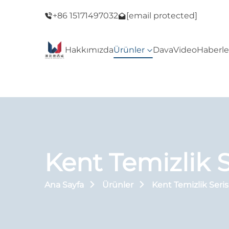
 İndirimi!
Mağazamıza hoş geldiniz! Siyah Cuma İndiri
+86 15171497032
[email protected]
Hakkımızda
Ürünler
Dava
Video
Haberle
Kent Temizlik S
Ana Sayfa
Ürünler
Kent Temizlik Seris