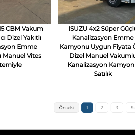
 15 CBM Vakum
ISUZU 4x2 Süper Güçl
cı Dizel Yakıtlı
Kanalizasyon Emme
zasyon Emme
Kamyonu Uygun Fiyata 
Manuel Vites
Dizel Manuel Vakuml
stemiyle
Kanalizasyon Kamyon
Satılık
Önceki
1
2
3
S