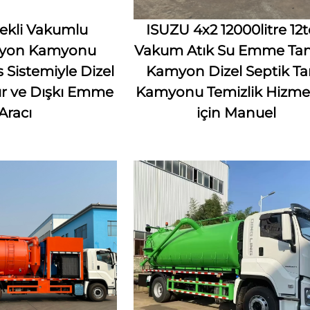
lekli Vakumlu
ISUZU 4x2 12000litre 12
syon Kamyonu
Vakum Atık Su Emme Tan
 Sistemiyle Dizel
Kamyon Dizel Septik T
ur ve Dışkı Emme
Kamyonu Temizlik Hizmet
Aracı
için Manuel