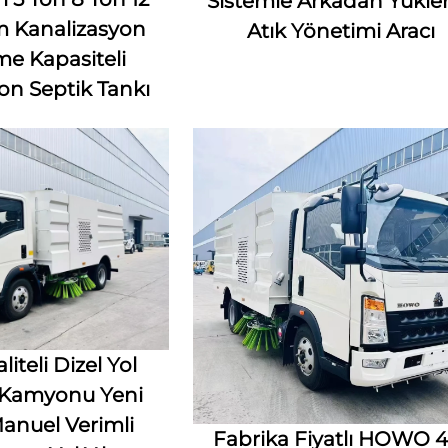
Sistemle Arkadan Yükl
 Kanalizasyon
Atık Yönetimi Aracı
e Kapasiteli
on Septik Tankı
iteli Dizel Yol
Kamyonu Yeni
nuel Verimli
Fabrika Fiyatlı HOWO 