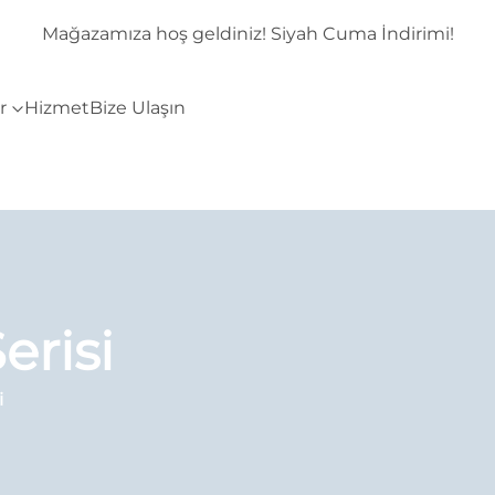
mi!
Mağazamıza hoş geldiniz! Siyah Cuma İndirimi!
r
Hizmet
Bize Ulaşın
erisi
i