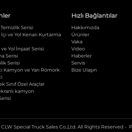
nler
Hızlı Bağlantılar
Temizlik Serisi
Hakkımızda
 İçi ve Yol Kenarı Kurtarma
Ürünler
i
Vaka
 ve Yol İnşaat Serisi
Video
a Serisi
Haberler
lik Serisi
Servis
ci Kamyon ve Yarı Römork
Bize Ulaşın
i
k Sınıf Özel Araçlar
ekranlı kamyon
erisi
CLW Special Truck Sales Co.,Ltd. All Rights Reserved -
P