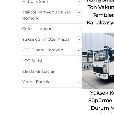
Hidrolik Serisi
Ton Vakum
Traktör Kamyonu ve Yarı
Temizlem
Römork
Kanalizasy
Çekici Kamyon
Yüksek Sınıf Özel Araçlar
LED Ekranlı Kamyon
LPG Serisi
Elektrikli Araçlar
Yedek Parçalar
Yüksek Kal
Süpürme 
Durum Ma