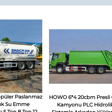
püler Paslanmaz
HOWO 6*4 20cbm Presli
tık Su Emme
Kamyonu PLC Hidroli
 5 Ton 8 Ton 12