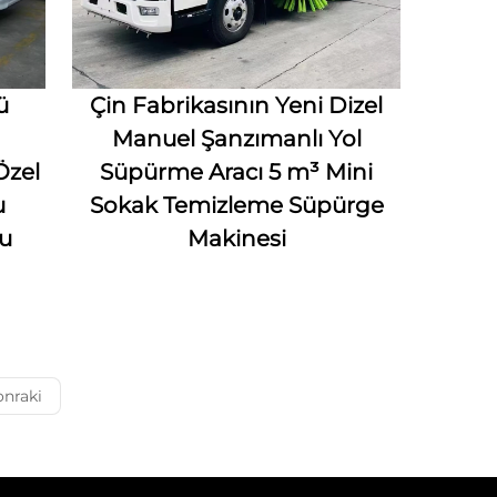
ü
Çin Fabrikasının Yeni Dizel
Manuel Şanzımanlı Yol
Özel
Süpürme Aracı 5 m³ Mini
u
Sokak Temizleme Süpürge
u
Makinesi
onraki