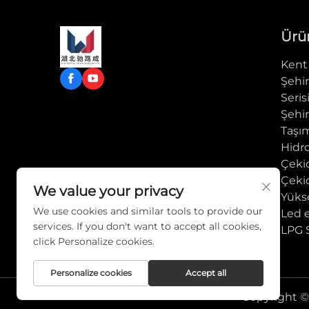
Ürü
Kent 
Şehir
Seris
Şehir
Taşım
Hidro
Çeki
Çekic
We value your privacy
Yükse
We use cookies and similar tools to provide our
Led 
services. If you don't want to accept all cookies,
LPG S
click Personalize cookies.
Personalize cookies
Accept all
Copyright © 