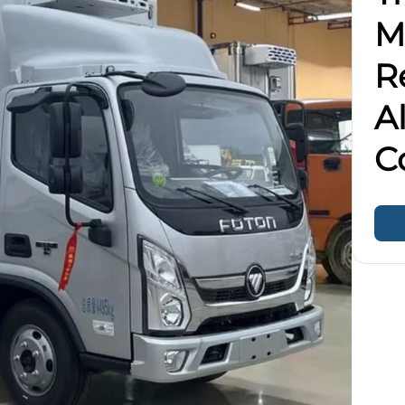
M
R
A
C