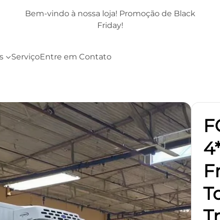
k
Bem-vindo à nossa loja! Promoção de Black
Friday!
s
Serviço
Entre em Contato
F
4
F
T
T