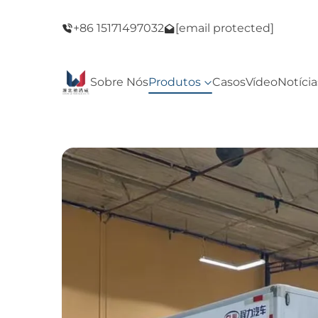
de Black
Bem-vindo à nossa loja! Promoção de Blac
+86 15171497032
[email protected]
Friday!
Sobre Nós
Produtos
Casos
Vídeo
Notícia