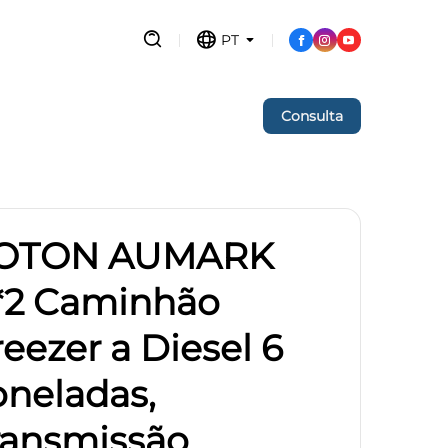
PT
Consulta
OTON AUMARK
*2 Caminhão
reezer a Diesel 6
oneladas,
ransmissão