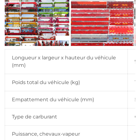
Longueur x largeur x hauteur du véhicule
9
(mm)
Poids total du véhicule (kg)
1
Empattement du véhicule (mm)
51
Type de carburant
G
Puissance, chevaux-vapeur
16