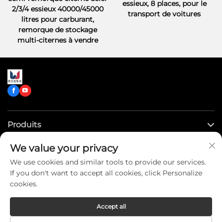
essieux, 8 places, pour le
2/3/4 essieux 40000/45000
transport de voitures
litres pour carburant,
remorque de stockage
multi-citernes à vendre
Produits
We value your privacy
Liens rapides
We use cookies and similar tools to provide our services.
If you don't want to accept all cookies, click Personalize
Contactez-nous
cookies.
Accept all
Copyright © CLW Special Truck Sales Co.,Ltd. All Rights