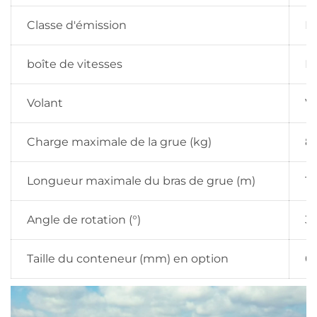
Classe d'émission
Eu
boîte de vitesses
M
Volant
Vo
Charge maximale de la grue (kg)
8
Longueur maximale du bras de grue (m)
15
Angle de rotation (°)
3
Taille du conteneur (mm) en option
6