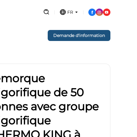
FR
Demande d'information
emorque
rigorifique de 50
onnes avec groupe
igorifique
HERMO KING à