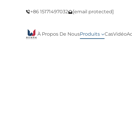
e du Black
Bienvenue dans notre magasin ! Vente du B
+86 15171497032
[email protected]
Friday !
À Propos De Nous
Produits
Cas
Vidéo
Ac