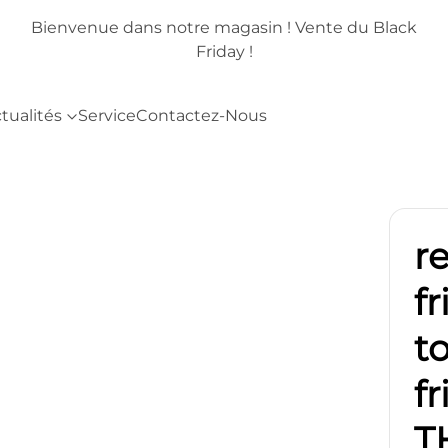
lack
Bienvenue dans notre magasin ! Vente du Black
Friday !
tualités
Service
Contactez-Nous
r
f
t
fr
T