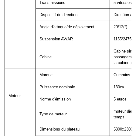
Transmissions
5 vitesses av
Dispositif de direction
Direction as
Angle d'attaque/de déploiement
20/12(°)
Suspension AV/AR
1155/2475 (
Cabine simpl
Cabine
passagers,
la cabine pe
Marque
Cummins
Puissance nominale
130cv
Moteur
Norme d'émission
5 euros
moteur diesel
Type de moteur
temps
Dimensions du plateau
5300x2300