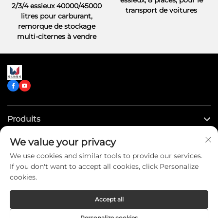
essieux, 8 places, pour le
2/3/4 essieux 40000/45000
transport de voitures
litres pour carburant,
remorque de stockage
multi-citernes à vendre
Produits
We value your privacy
Liens rapides
We use cookies and similar tools to provide our services.
If you don't want to accept all cookies, click Personalize
Contactez-nous
cookies.
Accept all
Copyright © CLW Special Truck Sales Co.,Ltd. All Rights
Personalize cookies