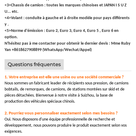
<3>
Chassis de camion
:
toutes les marques chinoises et JAPAN I S U Z
U... etc.
<4>
Volant :
conduite à gauche et à droite
modèle pour
pays différents
y
.
<5>
Norme d'émission :
Euro 2, Euro 3, Euro 4, Euro 5
, Euro 6 en
option.
N'hésitez pas à me contacter pour obtenir le dernier devis : Mme Ruby
Yan +8618627908899 (WhatsApp/Wechat/Appel)
Questions fréquentes
1. Votre entreprise est-elle une usine ou
une société commerciale ?
Nous sommes un fabricant leader de récipients sous pression, de camions
bobtails, de remorques, de camions, de stations montées sur skid et de
pièces détachées. Bienvenue à notre visite à Suizhou, la base de
production des véhicules spéciaux chinois.
2. Pourriez-vous personnaliser exactement selon mes besoins ?
Oui. Nous disposons d'une équipe professionnelle de recherche et
développement, nous pouvons produire le produit exactement selon vos
exigences.