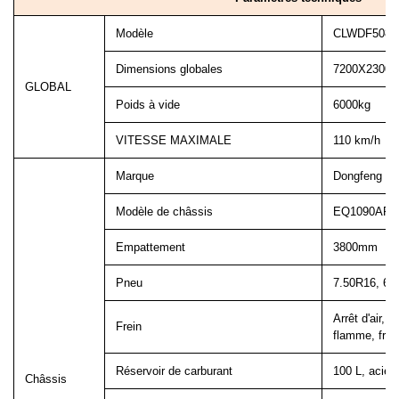
Modèle
CLWDF5080
Dimensions globales
7200X2300
GLOBAL
Poids à vide
6000kg
VITESSE MAXIMALE
110 km/h
Marque
Dongfeng
Modèle de châssis
EQ1090AF
Empattement
3800mm
Pneu
7.50R16, 6+1
Arrêt d'air, 
Frein
flamme, fre
Réservoir de carburant
100 L, acier
Châssis