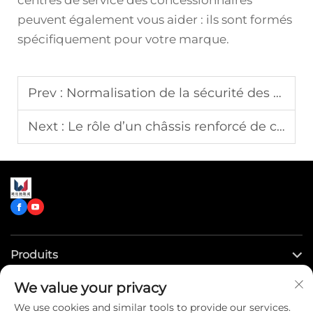
peuvent également vous aider : ils sont formés
spécifiquement pour votre marque.
Prev :
Normalisation de la sécurité des flottes grâce aux protocoles de conformité NFPA 1917
Next :
Le rôle d’un châssis renforcé de camion de pompiers dans les opérations de secours extrêmes
Produits
We value your privacy
Liens rapides
We use cookies and similar tools to provide our services.