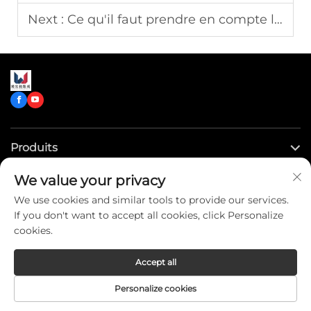
Next :
Ce qu'il faut prendre en compte lors de la spécification d'un système à mousse compressée pour une pompe personnalisée
Produits
We value your privacy
Liens rapides
We use cookies and similar tools to provide our services.
If you don't want to accept all cookies, click Personalize
Contactez-nous
cookies.
Accept all
Copyright © CLW Special Truck Sales Co.,Ltd. All Rights
Personalize cookies
Reserved -
Privacy Policy