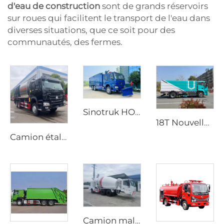
d'eau de construction
sont de grands réservoirs
sur roues qui facilitent le transport de l'eau dans
diverses situations, que ce soit pour des
communautés, des fermes.
Sinotruk HOWO 6X4 Nouveau Bon Marché Véhicule de Lutte contre les Incendies à Mousse Haute Pression Haute Qualité
18T Nouvelle Énergie Haute Performance Balayeuse Électrique Durable Camion Balayeuse Électrique pour Lavage et Balayage
Camion étaleur de gravier synchronisé HOWO neuf, transmission manuelle, moteur diesel, prix du fabricant
Camion malaxeur de ciment mobile au diesel personnalisé, conduite bidirectionnelle, options manuelle ou automatique dédiées à la production de tunnels