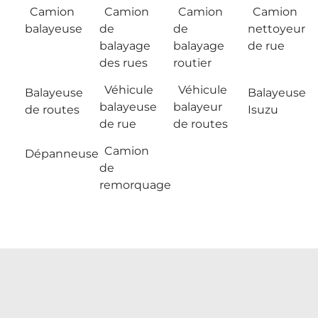
Camion
Camion
Camion
Camion
balayeuse
de
de
nettoyeur
balayage
balayage
de rue
des rues
routier
Véhicule
Véhicule
Balayeuse
Balayeuse
balayeuse
balayeur
de routes
Isuzu
de rue
de routes
Camion
Dépanneuse
de
remorquage