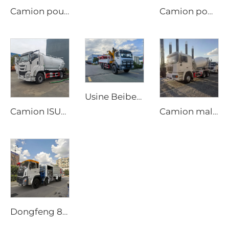
Camion poubelle compacteur HOWO 6*4 20cbm avec système hydraulique PLC, chargement arrière, véhicule de gestion des déchets
Camion pompe Dongfeng 4x2 Dorica diesel neuf, aérien pompeur, réservoir d'eau de 4000L, machine d'arrosage, système d'incendie
Usine Beiben Fourniture de transport spécial Tout-terrain 4X4 6x6 Camion-grue à flèche rigide pliante
Camion ISUZU GIGA 4x2 diesel neuf, transmission manuelle, pompe à vide aspiratrice d'eaux usées, 12000 litres, camion de vidange de fosse septique
Camion malaxeur mobile Shacman neuf, tambour malaxeur de 8m3 à 10m3, prix du camion malaxeur pour béton
Dongfeng 8x4 340ch Camion-citerne à 12 Roues 25000 Litres Capacité Nouveau Véhicule de Ravitaillement Manuel Avion 4x2 4x4 6x6