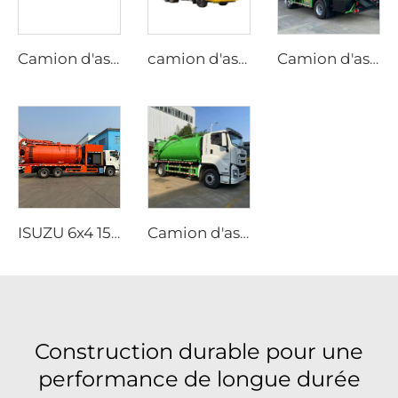
Camion d'aspiration d'égouts personnalisable 6x4 20CBM, pratique pour usage municipal, fonctionnant au diesel, transmission manuelle
camion d'aspiration d'égouts à 10 roues, transmission manuelle, fonctionnant au diesel, pour aspiration de boues et d'excréments
Camion d'aspiration d'égouts ISUZU FTR à 2 essieux 10000L, fourni par l'usine, diesel manuel, pour pompage de boues pétrolières et excréments humains
ISUZU 6x4 15 CBM Véhicule à citerne sous vide, au diesel, camions d'aspiration d'égouts avec transmission manuelle
Camion d'aspiration d'égouts ISUZU 4x2 super robuste, prix abordable, personnalisable, au diesel, aspiration manuelle pour la vente
Construction durable pour une
performance de longue durée