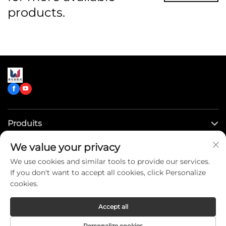
products.
Produits
We value your privacy
Liens rapides
We use cookies and similar tools to provide our services.
If you don't want to accept all cookies, click Personalize
Contactez-nous
cookies.
Accept all
Copyright © CLW Special Truck Sales Co.,Ltd. All Rights
Personalize cookies