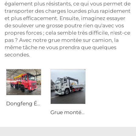
également plus résistants, ce qui vous permet de
transporter des charges lourdes plus rapidement
et plus efficacement. Ensuite, imaginez essayer
de soulever une grosse poutre rien qu'avec vos
propres forces ; cela semble très difficile, n'est-ce
pas ? Avec notre grue montée sur camion, la
même tâche ne vous prendra que quelques
secondes.
Dongfeng État neuf Camion-grue avec manipulateur 8*4 Grue montée sur camion avec bras élévateur Transport spécial
Grue montée sur camion Isuzu Giga FTR 205 ch