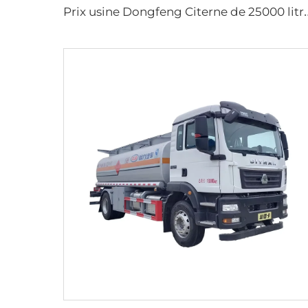
rix usine Dongfeng Citerne de 25000 litres pour diesel Camion 8x4 Roues motr