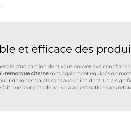
N
amion à Transmission Manuelle Matériau en Acier pour Stockage d'Huile Industrielle
able et efficace des produi
 besoin d'un camion dont vous pouvez avoir confianc
i-remorque citerne
sont également équipés de mote
ourir de longs trajets sans aucun incident. Cela signi
e fait que leur pétrole arrivera à destination sans retar