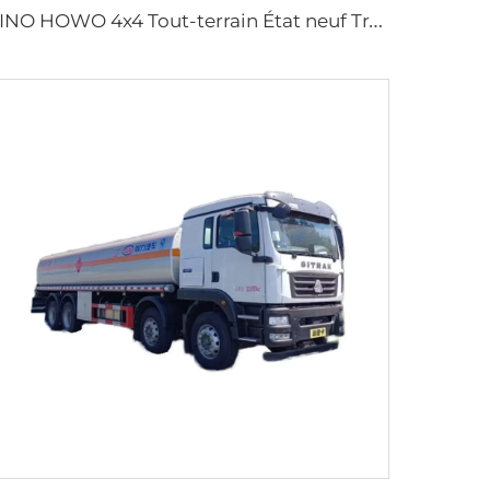
S
INO HOWO 4x4 Tout-terrain État neuf Transmission manuelle Citerne de ravitaillement en huile 4x4 roues motrices