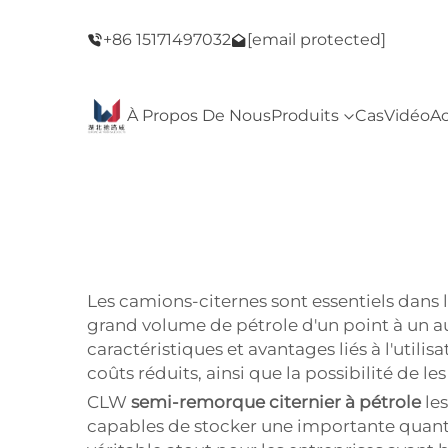
e du Black
Bienvenue dans notre magasin ! Vente du B
+86 15171497032
[email protected]
Friday !
À Propos De Nous
Produits
Cas
Vidéo
Ac
Les camions-citernes sont essentiels dans
grand volume de pétrole d'un point à un au
caractéristiques et avantages liés à l'utilis
coûts réduits, ainsi que la possibilité de l
CLW
semi-remorque citernier à pétrole
le
capables de stocker une importante quantité