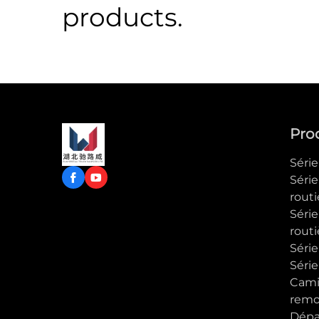
products.
Pro
Séri
Séri
routi
Série
routi
Série
Séri
Cami
remo
Dép