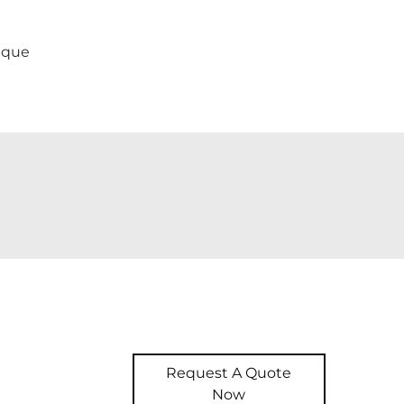
ique
Request A Quote
Now