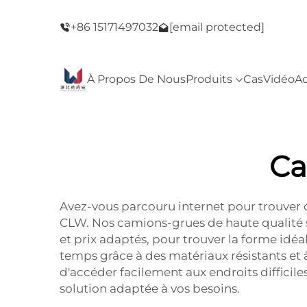
e du Black
Bienvenue dans notre magasin ! Vente du B
+86 15171497032
[email protected]
Friday !
À Propos De Nous
Produits
Cas
Vidéo
Ac
Ca
Avez-vous parcouru internet pour trouver c
CLW. Nos camions-grues de haute qualité s
et prix adaptés, pour trouver la forme idé
temps grâce à des matériaux résistants et
d'accéder facilement aux endroits difficiles
solution adaptée à vos besoins.