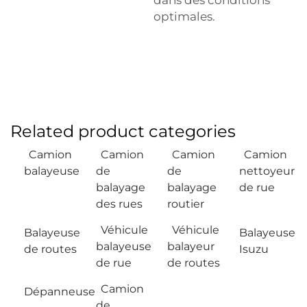
optimales.
Related product categories
Camion
Camion
Camion
Camion
balayeuse
de
de
nettoyeur
balayage
balayage
de rue
des rues
routier
Véhicule
Véhicule
Balayeuse
Balayeuse
balayeuse
balayeur
de routes
Isuzu
de rue
de routes
Camion
Dépanneuse
de