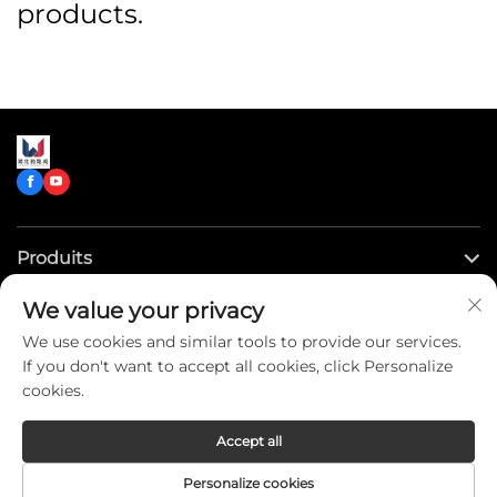
products.
Produits
We value your privacy
Liens rapides
We use cookies and similar tools to provide our services.
If you don't want to accept all cookies, click Personalize
Contactez-nous
cookies.
Accept all
Copyright © CLW Special Truck Sales Co.,Ltd. All Rights
Personalize cookies
Reserved -
Privacy Policy