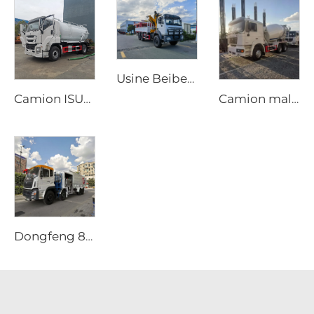
Usine Beiben Fourniture de transport spécial Tout-terrain 4X4 6x6 Camion-grue à flèche rigide pliante
Camion ISUZU GIGA 4x2 diesel neuf, transmission manuelle, pompe à vide aspiratrice d'eaux usées, 12000 litres, camion de vidange de fosse septique
Camion malaxeur mobile Shacman neuf, tambour malaxeur de 8m3 à 10m3, prix du camion malaxeur pour béton
Dongfeng 8x4 340ch Camion-citerne à 12 Roues 25000 Litres Capacité Nouveau Véhicule de Ravitaillement Manuel Avion 4x2 4x4 6x6