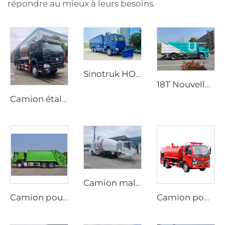
répondre au mieux à leurs besoins.
Sinotruk HOWO 6X4 Nouveau Bon Marché Véhicule de Lutte contre les Incendies à Mousse Haute Pression Haute Qualité
18T Nouvelle Énergie Haute Performance Balayeuse Électrique Durable Camion Balayeuse Électrique pour Lavage et Balayage
Camion étaleur de gravier synchronisé HOWO neuf, transmission manuelle, moteur diesel, prix du fabricant
Camion malaxeur de ciment mobile au diesel personnalisé, conduite bidirectionnelle, options manuelle ou automatique dédiées à la production de tunnels
Camion poubelle compacteur HOWO 6*4 20cbm avec système hydraulique PLC, chargement arrière, véhicule de gestion des déchets
Camion pompe Dongfeng 4x2 Dorica diesel neuf, aérien pompeur, réservoir d'eau de 4000L, machine d'arrosage, système d'incendie