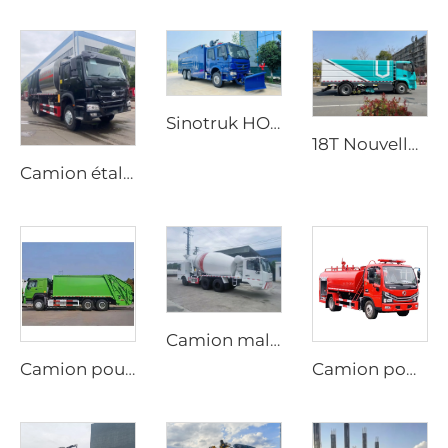
Sinotruk HOWO 6X4 Nouveau Bon Marché Véhicule de Lutte contre les Incendies à Mousse Haute Pression Haute Qualité
18T Nouvelle Énergie Haute Performance Balayeuse Électrique Durable Camion Balayeuse Électrique pour Lavage et Balayage
Camion étaleur de gravier synchronisé HOWO neuf, transmission manuelle, moteur diesel, prix du fabricant
Camion malaxeur de ciment mobile au diesel personnalisé, conduite bidirectionnelle, options manuelle ou automatique dédiées à la production de tunnels
Camion poubelle compacteur HOWO 6*4 20cbm avec système hydraulique PLC, chargement arrière, véhicule de gestion des déchets
Camion pompe Dongfeng 4x2 Dorica diesel neuf, aérien pompeur, réservoir d'eau de 4000L, machine d'arrosage, système d'incendie