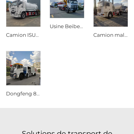
Usine Beiben Fourniture de transport spécial Tout-terrain 4X4 6x6 Camion-grue à flèche rigide pliante
Camion ISUZU GIGA 4x2 diesel neuf, transmission manuelle, pompe à vide aspiratrice d'eaux usées, 12000 litres, camion de vidange de fosse septique
Camion malaxeur mobile Shacman neuf, tambour malaxeur de 8m3 à 10m3, prix du camion malaxeur pour béton
Dongfeng 8x4 340ch Camion-citerne à 12 Roues 25000 Litres Capacité Nouveau Véhicule de Ravitaillement Manuel Avion 4x2 4x4 6x6
Solutions de transport de