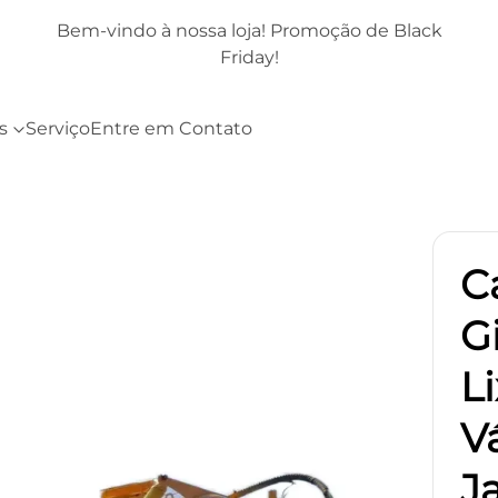
k
Bem-vindo à nossa loja! Promoção de Black
Friday!
s
Serviço
Entre em Contato
C
G
L
V
J