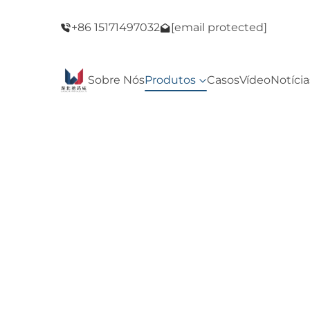
de Black
Bem-vindo à nossa loja! Promoção de Blac
+86 15171497032
[email protected]
Friday!
Sobre Nós
Produtos
Casos
Vídeo
Notícia