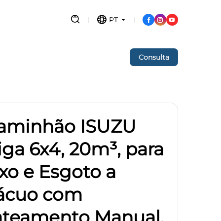
PT
Consulta
aminhão ISUZU
iga 6x4, 20m³, para
ixo e Esgoto a
ácuo com
ateamento Manual,