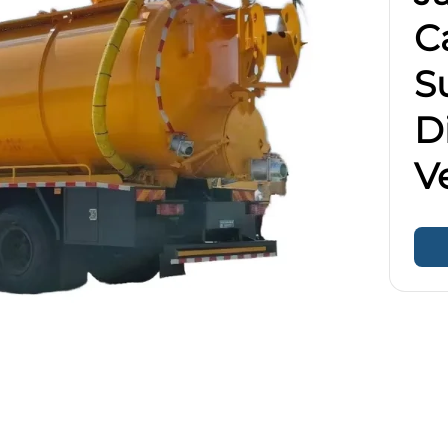
C
S
D
V