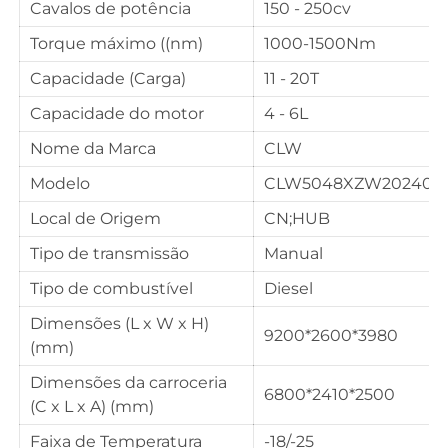
Cavalos de potência
150 - 250cv
Torque máximo ((nm)
1000-1500Nm
Capacidade (Carga)
11 - 20T
Capacidade do motor
4 - 6L
Nome da Marca
CLW
Modelo
CLW5048XZW2024013
Local de Origem
CN;HUB
Tipo de transmissão
Manual
Tipo de combustível
Diesel
Dimensões (L x W x H)
9200*2600*3980
(mm)
Dimensões da carroceria
6800*2410*2500
(C x L x A) (mm)
Faixa de Temperatura
-18/-25