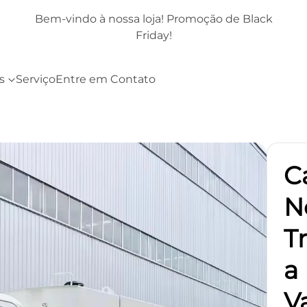
Promoção de Black
Bem-vindo à nossa loja! Promoçã
Friday!
s
Serviço
Entre em Contato
C
N
T
a
V