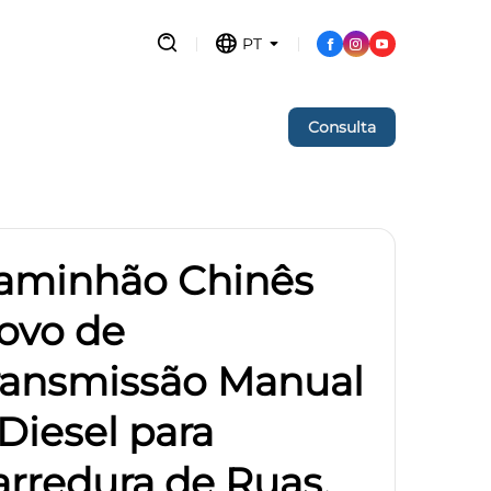
o de Black
PT
Consulta
aminhão Chinês
ovo de
ransmissão Manual
 Diesel para
arredura de Ruas,