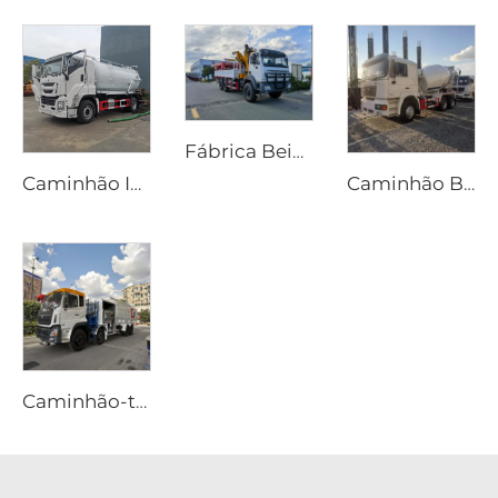
Fábrica Beiben Fornecimento Caminhão Guindaste de Dobradiça Rígida Off-Road 4X4 6x6 para Transporte Especial
Caminhão ISUZU GIGA 4x2 a Diesel com Transmissão Manual com Bomba de Sucção de Esgoto 12000 Litros para Caminhão de Limpeza de Fossa Séptica
Caminhão Betoneira Rotativa Móvel Shacman Novo com Capacidade de 8m³ 10m³ Preço Caminhão Betoneira para Cimento
Caminhão-tanque Dongfeng 8x4 340hp de 12 rodas com capacidade de 25000 litros, veículo novo de abastecimento manual para aviação, aeronave 4x2 4x4 6x6