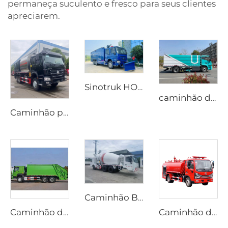
permaneça suculento e fresco para seus clientes
apreciarem.
Sinotruk HOWO 6X4, caminhão de combate a incêndio de alta pressão com espuma, novo e de baixo custo, veículo com tanque de água
caminhão de 18T de alto desempenho e durável, varredor de estrada movido a energia elétrica pura, carro elétrico para lavagem e varredura
Caminhão para Selagem de Pedregulho com Transmissão Manual a Diesel HOWO Novo Fabricante com Preço Competitivo
Caminhão Betoneira para Combustível Diesel Personalizado com Misturador de Cimento, Direção Bidirecional, Opções Manual ou Automática, Dedicado à Produção em Túneis
Caminhão de Lixo Compactador HOWO 6*4 20cbm com Sistema Hidráulico PLC, Carregamento Traseiro, Veículo para Gestão de Resíduos
Caminhão de Bombeiros Dongfeng 4x2 Dorica a Diesel Novo com Transmissão Manual e Tanque Aéreo de 4000L para Máquina de Aspersão e Sistema de Irrigação Contra Incêndios