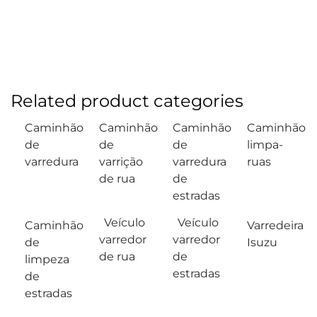
Related product categories
Caminhão
Caminhão
Caminhão
Caminhão
de
de
de
limpa-
varredura
varrição
varredura
ruas
de rua
de
estradas
Veículo
Veículo
Caminhão
Varredeira
varredor
varredor
de
Isuzu
de rua
de
limpeza
estradas
de
estradas