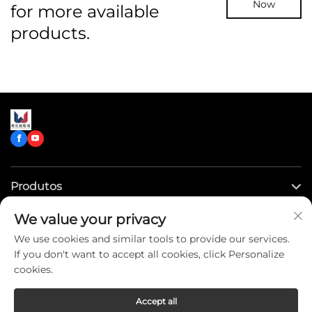
Now
for more available
products.
Produtos
We value your privacy
Links Rápidos
We use cookies and similar tools to provide our services.
If you don't want to accept all cookies, click Personalize
Entre em Contato Conosco
cookies.
Accept all