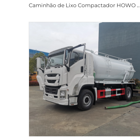
aminhão de Lixo Compactador HOWO 6*4 20cbm com Sistema Hidráulico PLC, Carregamento Traseiro, Ve