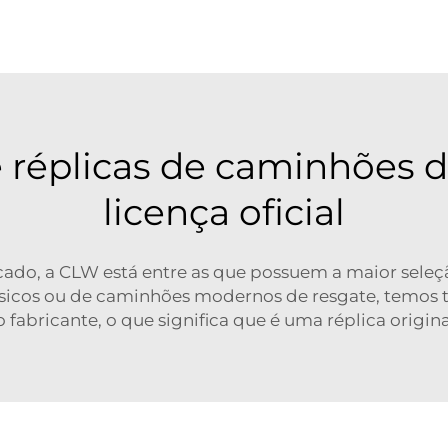
C
 4x2 4x4 6x6
 réplicas de caminhões
licença oficial
cado, a CLW está entre as que possuem a maior sele
sicos ou de caminhões modernos de resgate, temos t
 fabricante, o que significa que é uma réplica original 