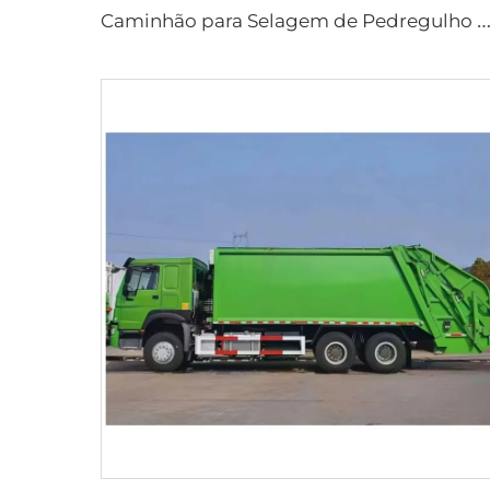
aminhão para Selagem de Pedregulho com Transmissão Manual a Diesel HOWO Novo Fabricante com Preço Co