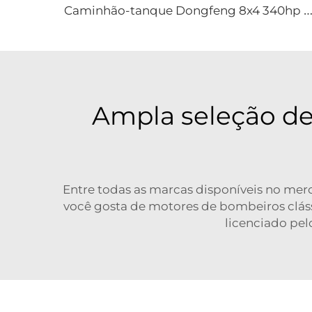
aminhão-tanque Dongfeng 8x4 340hp de 12 rodas com capacidade de 25000 litros, veículo novo de abastecimento manual para aviação, aeronave
Ampla seleção de
Entre todas as marcas disponíveis no mer
você gosta de motores de bombeiros clás
licenciado pelo