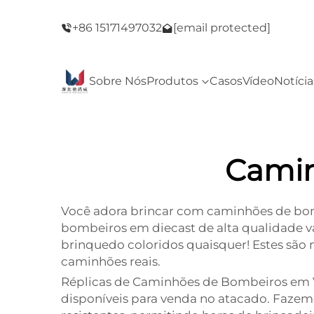
de Black
Bem-vindo à nossa loja! Promoção de Blac
+86 15171497032
[email protected]
Friday!
Sobre Nós
Produtos
Casos
Vídeo
Notícia
Camin
Você adora brincar com caminhões de bom
bombeiros em diecast de alta qualidade va
brinquedo coloridos quaisquer! Estes sã
caminhões reais.
Réplicas de Caminhões de Bombeiros em V
disponíveis para venda no atacado. Faze