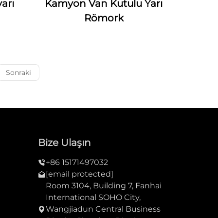
arı
Kamyon Van Kutulu Yarı
Römork
Sonraki
Bize Ulaşın
+86 15171497032
[email protected]
Room 3104, Building 7, Fanhai
International SOHO City,
Wangjiadun Central Business