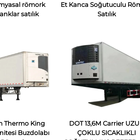
myasal römork
Et Kanca Soğutuculu Rö
nklar satılık
Satılık
6 m Thermo King
DOT 13,6M Carrier UZ
itesi Buzdolabı
ÇOKLU SICAKLIKLI