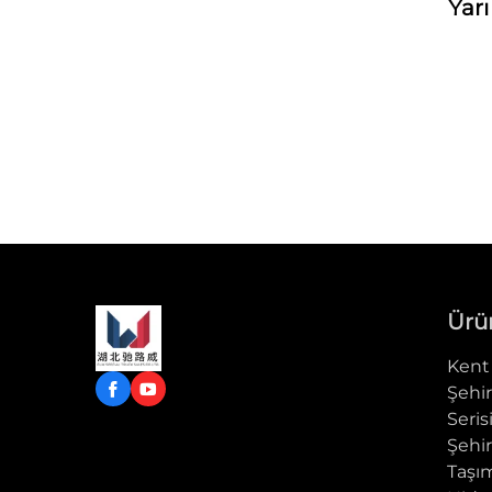
Yar
Ürü
Kent 
Şehir
Seris
Şehir
Taşım