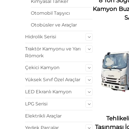
8 Ton Soğ
Kimyasal Tanker
Kamyon Buz
Otomobil Taşıyıcı
S
Otobüsler ve Araçlar
Hidrolik Serisi
Traktör Kamyonu ve Yarı
Römork
Çekici Kamyon
Yüksek Sınıf Özel Araçlar
LED Ekranlı Kamyon
LPG Serisi
Elektrikli Araçlar
Tehlike
Taşınması İ
Yedek Parçalar