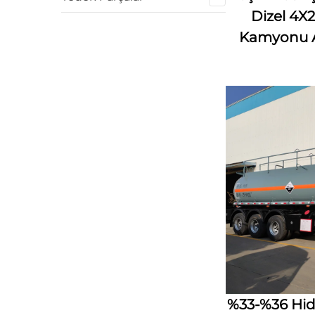
Dizel 4X
Kamyonu A
%33-%36 Hidr