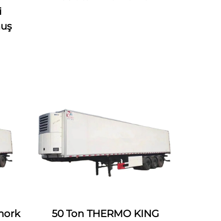
i
uş
ömork
50 Ton THERMO KING