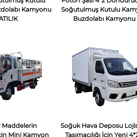
utulmuş Kutulu
Foton Şasi 4*2 Donduru
dolabı Kamyonu
Soğutulmuş Kutulu Kam
ATILIK
Buzdolabı Kamyonu
li Maddelerin
Soğuk Hava Deposu Lojis
çin Mini Kamyon
Taşımacılığı İçin Yeni 4*