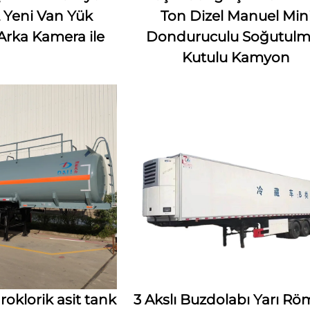
2 Yeni Van Yük
Ton Dizel Manuel Min
rka Kamera ile
Donduruculu Soğutulm
Kutulu Kamyon
oklorik asit tank
3 Akslı Buzdolabı Yarı R