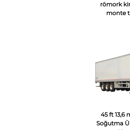
römork ki
monte ta
45 ft 13,
Soğutma Ün