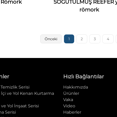
ı Römork
SOĞUTULMUŞ REEFER y
römork
Önceki
1
2
3
4
nler
Hızlı Bağlantılar
Temizlik Serisi
Hakkımızda
 İçi ve Yol Kenarı Kurtarma
Ürünler
i
Vaka
 ve Yol İnşaat Serisi
Video
a Serisi
Haberler