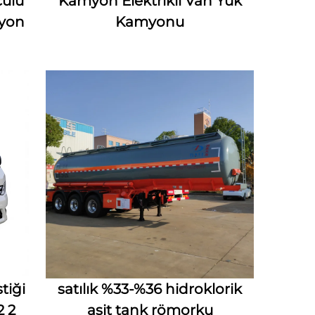
culu
Kamyon Elektrikli Van Yük
yon
Kamyonu
tiği
satılık %33-%36 hidroklorik
2 2
asit tank römorku