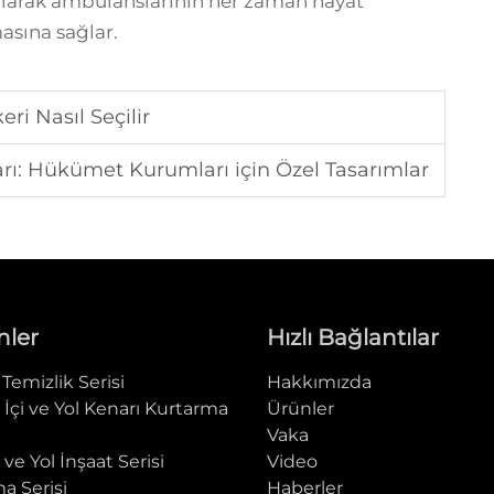
kalarak ambulanslarının her zaman hayat
asına sağlar.
ri Nasıl Seçilir
arı: Hükümet Kurumları için Özel Tasarımlar
nler
Hızlı Bağlantılar
Temizlik Serisi
Hakkımızda
 İçi ve Yol Kenarı Kurtarma
Ürünler
i
Vaka
 ve Yol İnşaat Serisi
Video
a Serisi
Haberler