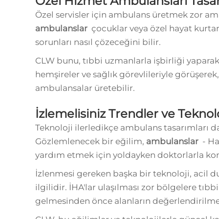
Özel Hizmet Ambulansları Tasar
Özel servisler için ambulans üretmek zor am
ambulanslar
çocuklar veya özel hayat kurt
sorunları nasıl çözeceğini bilir.
CLW bunu, tıbbi uzmanlarla işbirliği yaparak,
hemşireler ve sağlık görevlileriyle görüşer
ambulansalar üretebilir.
İzlemelisiniz Trendler ve Teknolo
Teknoloji ilerledikçe ambulans tasarımları d
Gözlemlenecek bir eğilim,
ambulanslar
- Ha
yardım etmek için yoldayken doktorlarla konu
İzlenmesi gereken başka bir teknoloji, acil d
ilgilidir. İHA'lar ulaşılması zor bölgelere tı
gelmesinden önce alanların değerlendirilmes