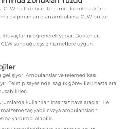
ımında Zorlukları Yüzdü
a CLW halledebilir. Üretimi olup olmadığını
arma ekipmanları olan ambulansa CLW bu tür
 ihtiyaçlarını öğrenerek yapar. Doktorlar,
ek, CLW sunduğu eşsiz hizmetlere uygun
jiler
a gelişiyor. Ambulanslar ve telemedikası
yır. Teletıp sayesinde, sağlık görevlileri hastalara
şabilirler.
urumlarda kullanılan insansız hava araçları ile
bbi malzeme taşıyabilir veya ambulansların
ine yardımcı olabilir.