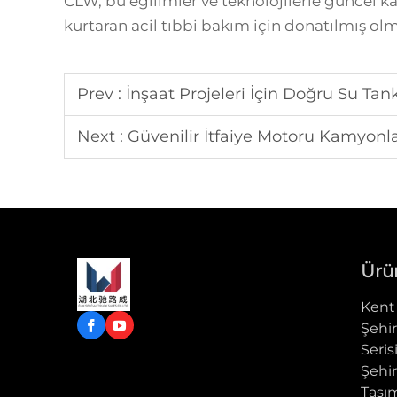
CLW, bu eğilimler ve teknolojilerle güncel 
kurtaran acil tıbbi bakım için donatılmış olm
Prev :
İnşaat Projeleri İçin Doğru Su Tanke
Next :
Güvenilir İtfaiye Motoru Kamyonl
Ürü
Kent 
Şehir
Seris
Şehir
Taşım