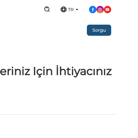
TR
Sorgu
iniz Için İhtiyacınız