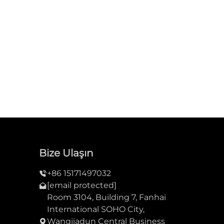
Bize Ulaşın
+86 15171497032
[email protected]
Room 3104, Building 7, Fanhai
International SOHO City,
Wangjiadun Central Business