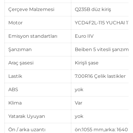
Çerçeve Malzemesi
Q235B düz kiriş
Motor
YCD4F2L-115 YUCHAI 11
Emisyon standartları
Euro IIV
Şanzıman
Beiben 5 vitesli şanzıma
Araç şasesi
Kirişli şase
Lastik
7.00R16 Çelik lastikler
ABS
yok
Klima
Var
Yatarak Uyuyan
yok
Ön / arka uzantı
ön:1055 mm,arka: 1640