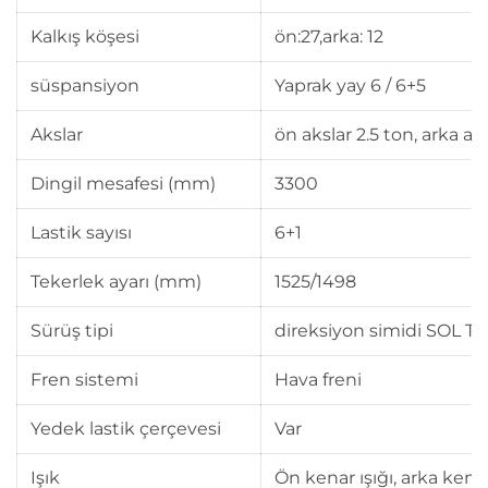
Kalkış köşesi
ön:27,arka: 12
süspansiyon
Yaprak yay 6 / 6+5
Akslar
ön akslar 2.5 ton, arka ak
Dingil mesafesi (mm)
3300
Lastik sayısı
6+1
Tekerlek ayarı (mm)
1525/1498
Sürüş tipi
direksiyon simidi SOL TA
Fren sistemi
Hava freni
Yedek lastik çerçevesi
Var
Işık
Ön kenar ışığı, arka kenar