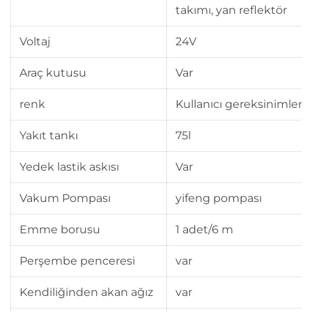
takımı, yan reflektör
Voltaj
24V
Araç kutusu
Var
renk
Kullanıcı gereksinimleri
Yakıt tankı
75l
Yedek lastik askısı
Var
Vakum Pompası
yifeng pompası
Emme borusu
1 adet/6 m
Perşembe penceresi
var
Kendiliğinden akan ağız
var