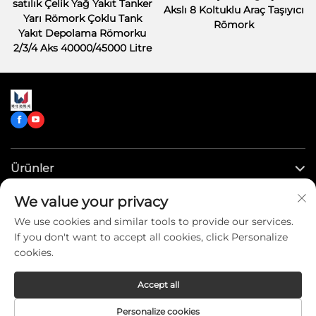
satılık Çelik Yağ Yakıt Tanker
Akslı 8 Koltuklu Araç Taşıyıcı
Yarı Römork Çoklu Tank
Römork
Yakıt Depolama Römorku
2/3/4 Aks 40000/45000 Litre
Ürünler
We value your privacy
Hızlı Bağlantılar
We use cookies and similar tools to provide our services.
If you don't want to accept all cookies, click Personalize
Bize Ulaşın
cookies.
Accept all
Copyright © CLW Special Truck Sales Co.,Ltd. All Rights
Personalize cookies