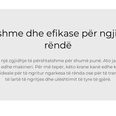
shme dhe efikase për ngji
rëndë
një zgjidhje të përshtatshme për shumë punë. Ato jan
o edhe makineri. Për më tepër, këto krane kanë edhe 
 ideale për të ngritur ngarkesa të rënda ose për të tra
të lartë të ngritjes dhe ulështimit të tyre të gjërë.