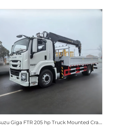
I
suzu Giga FTR 205 hp Truck Mounted Crane