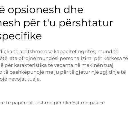
ë opsionesh dhe
esh për t'u përshtatur
pecifike
diçka të arritshme ose kapacitet ngritës, mund të
të, ata ofrojnë mundësi personalizimi për kërkesa të
 për karakteristika të veçanta në makinën tuaj,
o të bashkëpunojë me ju për të gjetur një zgjidhje të
jë nevojat tuaja.