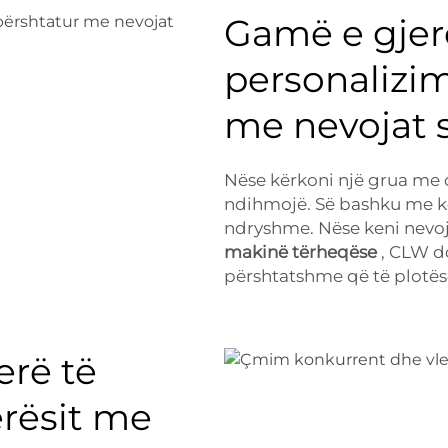
Gamë e gjer
personalizim
me nevojat s
Nëse kërkoni një grua me 
ndihmojë. Së bashku me kë
ndryshme. Nëse keni nevojë
makinë tërheqëse
, CLW d
përshtatshme që të plotëso
rë të
rësit me