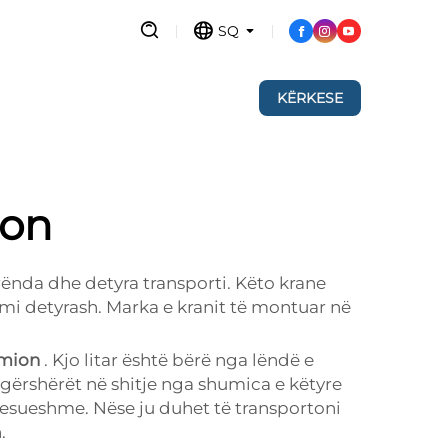
SQ
KËRKESE
ion
nda dhe detyra transporti. Këto krane
i detyrash. Marka e kranit të montuar në
amion
. Kjo litar është bërë nga lëndë e
gërshërët në shitje nga shumica e këtyre
besueshme. Nëse ju duhet të transportoni
.