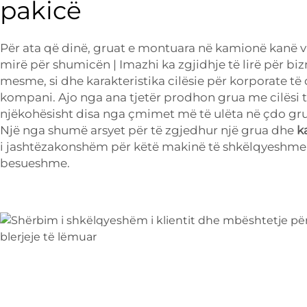
pakicë
Për ata që dinë, gruat e montuara në kamionë kanë vl
mirë për shumicën | Imazhi ka zgjidhje të lirë për biz
mesme, si dhe karakteristika cilësie për korporate 
kompani. Ajo nga ana tjetër prodhon grua me cilësi t
njëkohësisht disa nga çmimet më të ulëta në çdo gr
Një nga shumë arsyet për të zgjedhur një grua dhe
k
i jashtëzakonshëm për këtë makinë të shkëlqyeshme, 
besueshme.