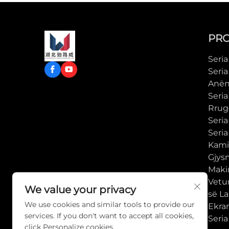
PR
Seria
Seri
Anën
Seri
Rrug
Seria
Seria
Kami
Gjys
Maki
Vetur
We value your privacy
së La
We use cookies and similar tools to provide our
Ekra
services. If you don't want to accept all cookies,
Seri
click Personalize cookies.