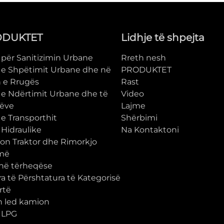
ODUKTET
Lidhje të shpejta
 për Sanitizimin Urbane
Rreth nesh
a e Shpëtimit Urbane dhe në
PRODUKTET
 e Rrugës
Rast
a e Ndërtimit Urbane dhe të
Video
ëve
Lajme
 e Transporthit
Shërbimi
 Hidraulike
Na Kontaktoni
on Traktor dhe Rimorkjo
më
në tërheqëse
a të Përshtatura të Kategorisë
rtë
n led kamion
a LPG