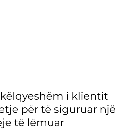
këlqyeshëm i klientit
je për të siguruar një
eje të lëmuar