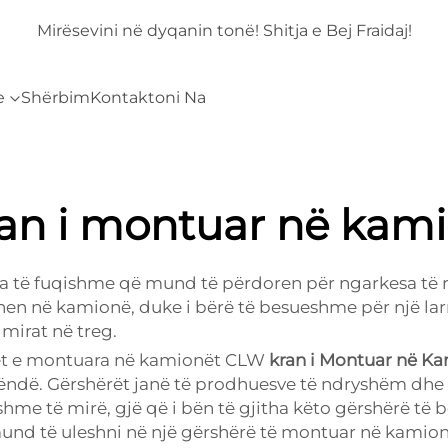
aj!
Mirësevini në dyqanin tonë! Shitja e Bej Fraidaj!
e
Shërbim
Kontaktoni Na
an i montuar në kam
 të fuqishme që mund të përdoren për ngarkesa të rë
n në kamionë, duke i bërë të besueshme për një larm
mirat në treg.
net e montuara në kamionët CLW
kran i Montuar në K
ëndë. Gërshërët janë të prodhuesve të ndryshëm dhe 
me të mirë, gjë që i bën të gjitha këto gërshërë të 
und të uleshni në një gërshërë të montuar në kamion