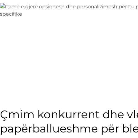
Çmim konkurrent dhe vle
papërballueshme për ble