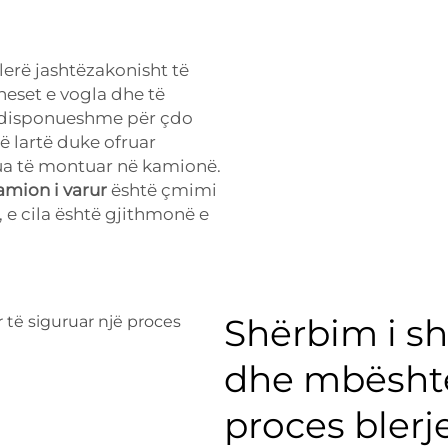
erë jashtëzakonisht të
neset e vogla dhe të
të disponueshme për çdo
ë lartë duke ofruar
ua të montuar në kamionë.
amion i varur
është çmimi
e cila është gjithmonë e
Shërbim i sh
dhe mbështet
proces blerj