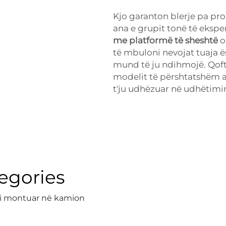
Kjo garanton blerje pa pr
ana e grupit tonë të ekspe
me platformë të sheshtë
o
të mbuloni nevojat tuaja ë
mund të ju ndihmojë. Qoft
modelit të përshtatshëm a
t'ju udhëzuar në udhëtimin 
egories
 i montuar në kamion