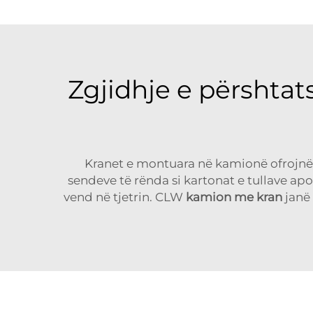
Zgjidhje e përshtat
Kranet e montuara në kamionë ofrojnë 
sendeve të rënda si kartonat e tullave ap
vend në tjetrin. CLW
kamion me kran
janë