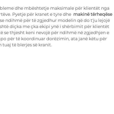
obleme dhe mbështetje maksimale për klientët nga
rtëve. Pyetje për kranet e tyre dhe
makinë tërheqëse
se ndihmë për të zgjedhur modelin që do t'ju lejojë
shtë diçka me çka ekipi ynë i shërbimit për klientët
ë se thjesht keni nevojë për ndihmë në zgjedhjen e
po për të koordinuar dorëzimin, ata janë këtu për
tuaj të blerjes së kranit.