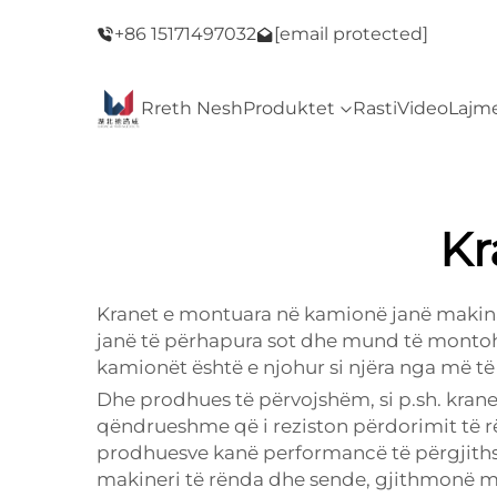
ej Fraidaj!
Mirësevini në dyqanin tonë! Shitja e Bej Fraid
+86 15171497032
[email protected]
Rreth Nesh
Produktet
Rasti
Video
Lajm
Kr
Kranet e montuara në kamionë janë makina
janë të përhapura sot dhe mund të montohe
kamionët është e njohur si njëra nga më të 
Dhe prodhues të përvojshëm, si p.sh. kra
qëndrueshme që i reziston përdorimit të r
prodhuesve kanë performancë të përgjithsh
makineri të rënda dhe sende, gjithmonë m