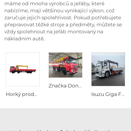
máme od mnoha výrobců a jeřáby, které
nabízíme, mají většinou vynikající výkon, což
zaručuje jejich spolehlivost. Pokud potřebujete
přepravovat těžké stroje a předměty, můžete se
vždy spolehnout na jeřáb montovaný na
nákladním autě.
Značka Dongfeng nový 8*4 manipulátor s jeřábem vozidlo s montovaným jeřábem a zvedacím ramenem speciální doprava
Horký prodej Dongfeng 8X4 nákladní vůz s 16 tunovým montovaným jeřábem speciální dopravní vozidlo na prodej
Isuzu Giga FTR 205 hp Truck Mounted Crane