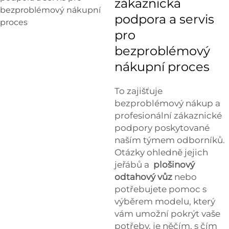
zákaznická
podpora a servis
pro
bezproblémový
nákupní proces
To zajišťuje
bezproblémový nákup a
profesionální zákaznické
podpory poskytované
naším týmem odborníků.
Otázky ohledně jejich
jeřábů a
plošinový
odtahový vůz
nebo
potřebujete pomoc s
výběrem modelu, který
vám umožní pokrýt vaše
potřeby, je něčím, s čím