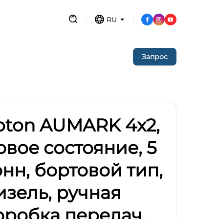
RU
Запрос
oton AUMARK 4x2,
овое состояние, 5
онн, бортовой тип,
изель, ручная
оробка передач,