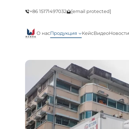
зин!
Добро пожаловать в наш магазин!
+86 15171497032
[email protected]
цу!
Распродажа в Черную пятницу!
О нас
Продукция
Кейс
Видео
Новост