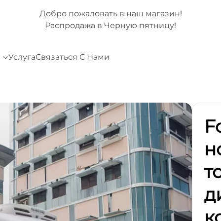
Добро пожаловать в наш магазин!
Распродажа в Черную пятницу!
и
Услуга
Связаться С Нами
F
н
т
д
к