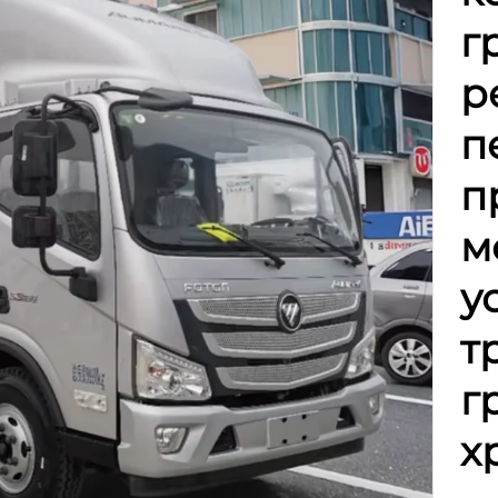
г
р
п
п
м
у
т
г
х