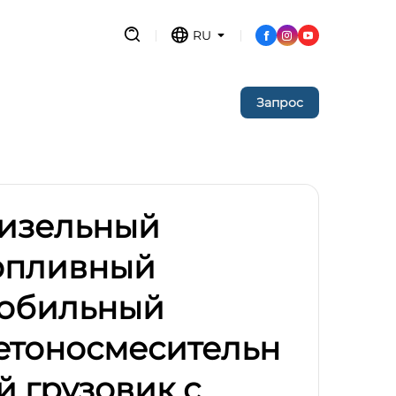
газин!
RU
ницу!
Запрос
изельный
опливный
обильный
етоносмесительн
й грузовик с