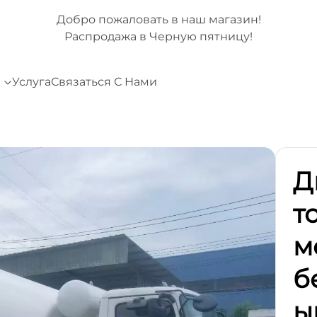
наш магазин!
Добро пожаловать в наш ма
ую пятницу!
Распродажа в Черную пят
и
Услуга
Связаться С Нами
Д
т
м
б
ы