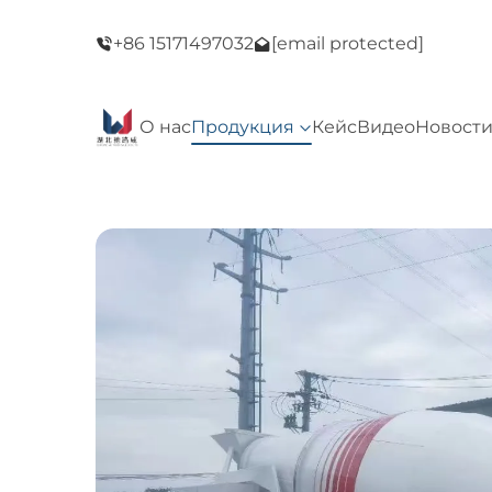
ать в наш магазин!
Добро пожаловать в 
+86 15171497032
[email protected]
в Черную пятницу!
Распродажа в Черн
О нас
Продукция
Кейс
Видео
Новост