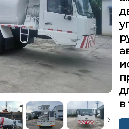
д
у
р
а
и
п
д
в