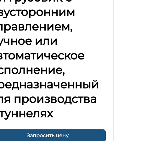
вусторонним
правлением,
учное или
втоматическое
сполнение,
редназначенный
ля производства
 туннелях
Запросить цену