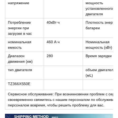
напряжение
мощность
установленного
двигателя
Потребление
40кВт·ч
Плотность энерги
энергии при
батареи
загрузке в час
номинальная
460 А·ч
Номинальная
емкость
мощность (кВт)
Диапазон
280
Время зарядки (ч)
движения (км)
тип двигателя
объем двигателя
(мL)
TZ366XS50E
Сервисное обслуживание: При возникновении проблем с серв
своевременно свяжитесь с нашим персоналом по обслуживани
персоналом вовремя, чтобы решить проблему для вас.