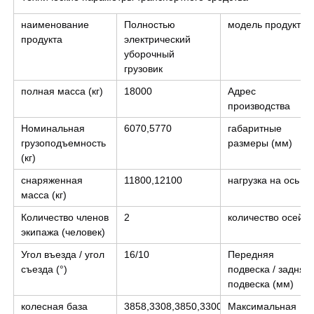
наименование
Полностью
модель продукта
продукта
электрический
уборочный
грузовик
полная масса (кг)
18000
Адрес
производства
Номинальная
6070,5770
габаритные
грузоподъемность
размеры (мм)
(кг)
снаряженная
11800,12100
нагрузка на ось
масса (кг)
Количество членов
2
количество осей
экипажа (человек)
Угол въезда / угол
16/10
Передняя
съезда (°)
подвеска / задняя
подвеска (мм)
колесная база
3858,3308,3850,3300,3000
Максимальная