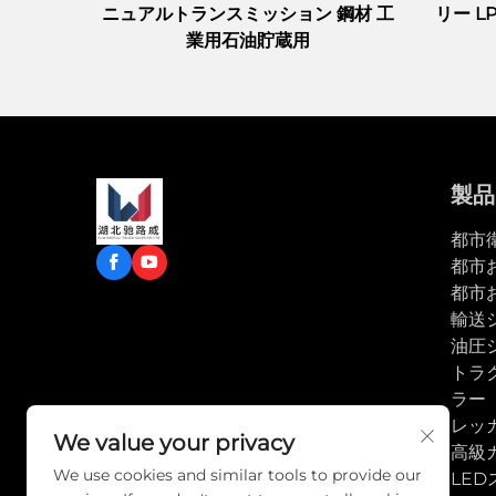
ニュアルトランスミッション 鋼材 工
リー 
業用石油貯蔵用
製品
都市
都市
都市
輸送
油圧
トラ
ラー
レッ
We value your privacy
高級
We use cookies and similar tools to provide our
LE