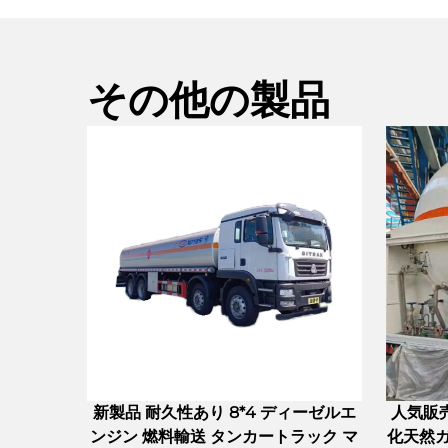
その他の製品
新製品 耐久性あり 8*4 ディーゼルエ
人気販
ンジン 燃料輸送 タンカートラック マ
化天然