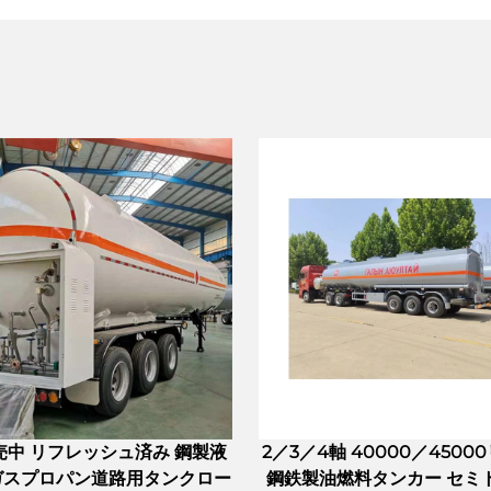
売中 リフレッシュ済み 鋼製液
2／3／4軸 40000／4500
ガスプロパン道路用タンクロー
鋼鉄製油燃料タンカー セミ