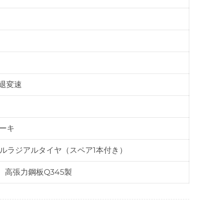
後退変速
ーキ
スチールラジアルタイヤ（スペア1本付き）
板、高張力鋼板Q345製