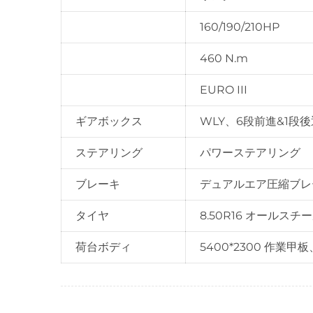
160/190/210HP
460 N.m
EURO III
ギアボックス
WLY、6段前進&1段
ステアリング
パワーステアリング
ブレーキ
デュアルエア圧縮ブレ
タイヤ
8.50R16 オール
荷台ボディ
5400*2300 作業甲