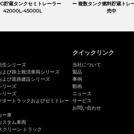
LPG貯蔵タンクセミトレーラー
ー 複数タンク燃料貯蔵トレー
42000L-45000L
売中
クイックリンク
衛生シリーズ
当社について
および路上救済車両シリーズ
製品
および道路建設シリーズ
事例
シリーズ
動画
シリーズ
ニュース
クタートラックおよびセミトレー
サービス
お問い合わせ
カー車
カスタム車両
Dスクリーン トラック