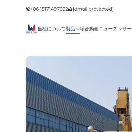
セール！
+86 15171497032
ようこそ当店へ！ブラックフライデーセール
[email protected]
当社について
製品
場合
動画
ニュース
サー